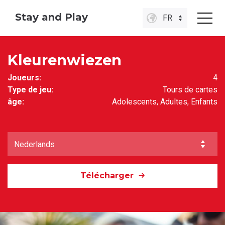
Stay and Play
FR
Kleurenwiezen
Joueurs:
4
Type de jeu:
Tours de cartes
âge:
Adolescents, Adultes, Enfants
Télécharger