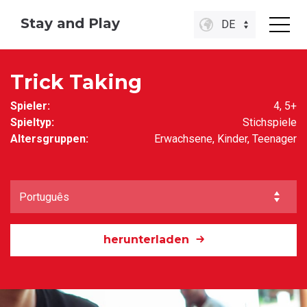
Stay and Play
DE
Trick Taking
Spieler:
4, 5+
Spieltyp:
Stichspiele
Altersgruppen:
Erwachsene, Kinder, Teenager
herunterladen