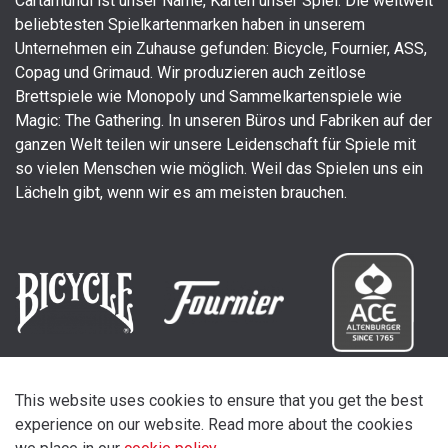
Cartamundi ist unser Name, Karten unser Spiel. Die weltweit
beliebtesten Spielkartenmarken haben in unserem
Unternehmen ein Zuhause gefunden: Bicycle, Fournier, ASS,
Copag und Grimaud. Wir produzieren auch zeitlose
Brettspiele wie Monopoly und Sammelkartenspiele wie
Magic: The Gathering. In unseren Büros und Fabriken auf der
ganzen Welt teilen wir unsere Leidenschaft für Spiele mit
so vielen Menschen wie möglich. Weil das Spielen uns ein
Lächeln gibt, wenn wir es am meisten brauchen.
This website uses cookies to ensure that you get the best
experience on our website. Read more about the cookies