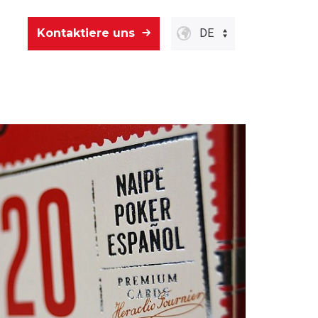
Kontaktiere uns
DE